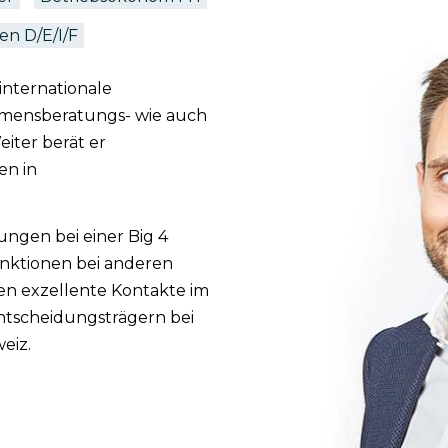
en D/E/I/F
 internationale
hmensberatungs- wie auch
iter berät er
en in
ungen bei einer Big 4
unktionen bei anderen
n exzellente Kontakte im
ntscheidungsträgern bei
eiz.