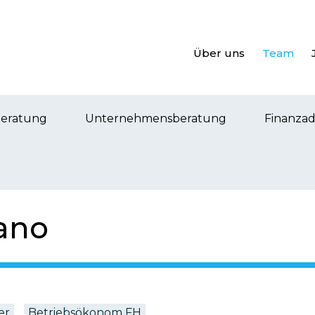
Über uns
Team
beratung
Unternehmensberatung
Finanzad
iano
er
Betriebsökonom FH