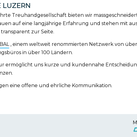
E LUZERN
rte Treuhandgesellschaft bieten wir massgeschneiderte
 bauen auf eine langjährige Erfahrung und stehen mit
 transparent zur Seite.
BAL
, einem weltweit renommierten Netzwerk von übe
gsbüros in über 100 Ländern.
ktur ermöglicht uns kurze und kundennahe Entscheidu
nzen.
gen eine offene und ehrliche Kommunikation.
M